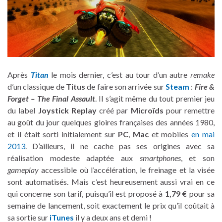
Après
Titan
le mois dernier, c’est au tour d’un autre
remake
d’un classique de
Titus
de faire son arrivée sur
Steam
:
Fire &
Forget – The Final Assault
. Il s’agit même du tout premier jeu
du label
Joystick Replay
créé par
Microïds
pour remettre
au goût du jour quelques gloires françaises des années 1980,
et il était sorti initialement sur
PC
,
Mac
et mobiles
en mai
2013
. D’ailleurs, il ne cache pas ses origines avec sa
réalisation modeste adaptée aux
smartphones
, et son
gameplay
accessible où l’accélération, le freinage et la visée
sont automatisés. Mais c’est heureusement aussi vrai en ce
qui concerne son tarif, puisqu’il est proposé à
1,79 €
pour sa
semaine de lancement, soit exactement le prix qu’il coûtait à
sa sortie sur
iTunes
il y a deux ans et demi !