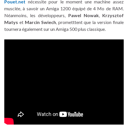
Pouet.net
nécessite pour le moment une machine assez
musclée, à savoir un Amiga 1200 équipé de 4 Mo de RAM.
Néanmoins, les développeurs,
Pawel Nowak
,
Krzysztof
Matys
et
Marcin Swiech
, prometttent que la version finale
tournera également sur un Amiga 500 plus classique.