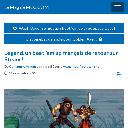
Le Mag de MO5.COM
Togg
navig
Woah Dave! se met au shoot ’em up avec Space Dave!
Un comeback annulé pour Golden Axe…
Legend, un beat ’em up français de retour sur
Steam !
De
Guillaume Verdin
dans la catégorie
Actualités
,
Retrogaming
11 novembre 2015