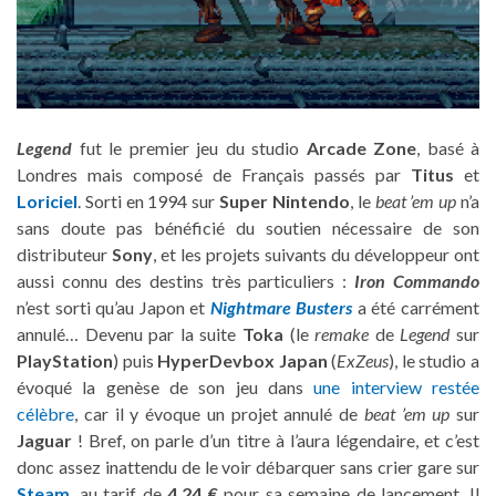
Legend
fut le premier jeu du studio
Arcade Zone
, basé à
Londres mais composé de Français passés par
Titus
et
Loriciel
. Sorti en 1994 sur
Super Nintendo
, le
beat ’em up
n’a
sans doute pas bénéficié du soutien nécessaire de son
distributeur
Sony
, et les projets suivants du développeur ont
aussi connu des destins très particuliers :
Iron Commando
n’est sorti qu’au Japon et
Nightmare Busters
a été carrément
annulé… Devenu par la suite
Toka
(le
remake
de
Legend
sur
PlayStation
) puis
HyperDevbox Japan
(
ExZeus
), le studio a
évoqué la genèse de son jeu dans
une interview restée
célèbre
, car il y évoque un projet annulé de
beat ’em up
sur
Jaguar
! Bref, on parle d’un titre à l’aura légendaire, et c’est
donc assez inattendu de le voir débarquer sans crier gare sur
Steam
, au tarif de
4,24 €
pour sa semaine de lancement. Il