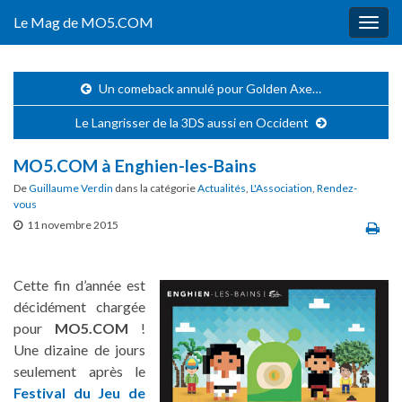
Le Mag de MO5.COM
Togg
navig
Un comeback annulé pour Golden Axe…
Le Langrisser de la 3DS aussi en Occident
MO5.COM à Enghien-les-Bains
De
Guillaume Verdin
dans la catégorie
Actualités
,
L'Association
,
Rendez-
vous
11 novembre 2015
Cette fin d’année est
décidément chargée
pour
MO5.COM
!
Une dizaine de jours
seulement après le
Festival du Jeu de