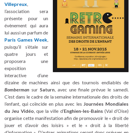
Villepreux
,
l’association sera
présente pour un
évènement qui aura
lui aussi un parfum de
Paris Games Week
,
puisqu’il s’étale sur
quatre jours et
proposera une
exposition
interactive d’une
dizaine de machines ainsi que des tournois endiablés de
Bomberman
sur
Saturn
, avec une finale prévue le samedi.
C’est dans le cadre de la semaine internationale des droits de
l’enfant, qui coïncide en plus avec les
Journées Mondiales
du Jeu Vidéo
, que la ville d’
Enghien-les-Bains
(Val d’Oise)
organise cette manifestation afin de promouvoir le « droit de
jouer et d’avoir des loisirs » et le « droit à la liberté
d’information ». D’autres animations seront donc prévues en