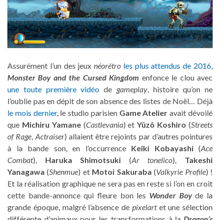
Assurément l’un des jeux
néorétro
les plus attendus de 2016
,
Monster Boy and the Cursed Kingdom
enfonce le clou avec
une toute première vidéo
de
gameplay
, histoire qu’on ne
l’oublie pas en dépit de son absence des listes de Noël… Déjà
le mois dernier
, le studio parisien
Game Atelier
avait dévoilé
que
Michiru Yamane
(
Castlevania
) et
Yûzô Koshiro
(
Streets
of Rage
,
Actraiser
) allaient être rejoints par d’autres pointures
à la bande son, en l’occurrence
Keiki Kobayashi
(
Ace
Combat
),
Haruka Shimotsuki
(
Ar tonelico
),
Takeshi
Yanagawa
(
Shenmue
) et
Motoi Sakuraba
(
Valkyrie Profile
) !
Et la réalisation graphique ne sera pas en reste si l’on en croit
cette bande-annonce qui fleure bon les
Wonder Boy
de la
grande époque, malgré l’absence de
pixelart
et une sélection
différente d’animaux pour les transformations à la
Dragon’s