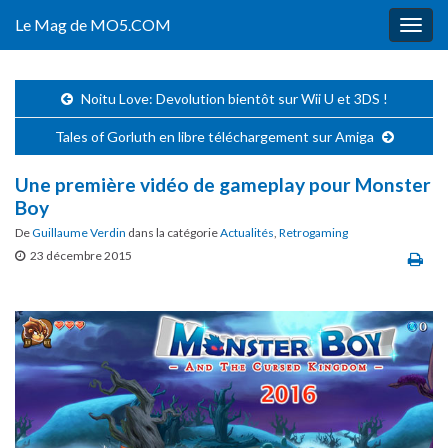
Le Mag de MO5.COM
Togg
navig
Noitu Love: Devolution bientôt sur Wii U et 3DS !
Tales of Gorluth en libre téléchargement sur Amiga
Une première vidéo de gameplay pour Monster
Boy
De
Guillaume Verdin
dans la catégorie
Actualités
,
Retrogaming
23 décembre 2015