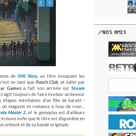
/NOS AMIS
e nom de
VHS Story
, un titre évoquant les
c’est en tant que
Punch Club
, et édité par
ear Games
a fait son arrivée sur
Steam
l s’agit toujours de faire évoluer un boxeur
s étapes inévitables d’un film de karaté :
ns un magasin et romance à l’eau de rose…
rate Master 2
, et le
gameplay
est d’ailleurs
récisons enfin que le titre est disponible en
’un
artbook
et de sa bande originale.