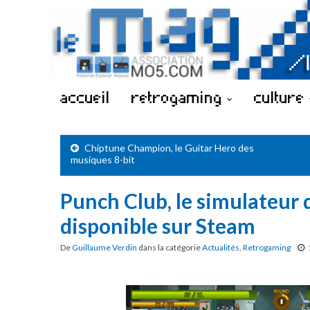
accueil
retrogaming
culture
Chiptune Champion, le Guitar Hero des
musiques 8-bit
Punch Club, le simulateur 
disponible sur Steam
De
Guillaume Verdin
dans la catégorie
Actualités
,
Retrogaming