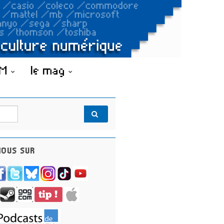
OM
le mag
OUS SUR