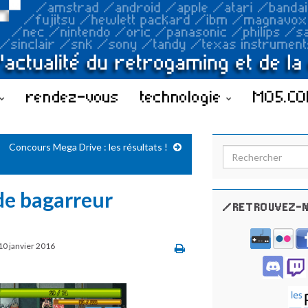
rendez-vous
technologie
MO5.C
Concours Mega Drive : les résultats !
Search for:
de bagarreur
/RETROUVEZ-N
10 janvier 2016