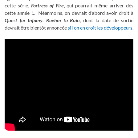
cette série,
Fortress of Fire
, qui pourrait même arriver dès
cette année !… Néanmoins, on devrait d’abord avoir droit à
Quest for Infamy: Roehm to Ruin
, dont la date de sortie
devrait être bientôt annoncée
si l’on en croit les développeurs
.