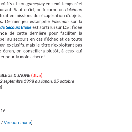
unitifs et son
gameplay
en semi temps réel
utant. Sauf qu’ici, on incarne un
Pokémon
truit en missions de récupération d’objets,
s. Dernier jeu estampillé
Pokémon
sur la
 de Secours Bleue
est sorti lui sur
DS
; l’idée
nce
de cette dernière pour faciliter la
appel au secours en cas d’échec et de toute
mon
exclusifs, mais le titre n’exploitant pas
 écran, on conseillera plutôt, à ceux qui
ter pour la moins chère !
BLEUE & JAUNE
(3DS)
12 septembre 1998 au Japon, 05 octobre
e)
016
e
/
Version Jaune
]