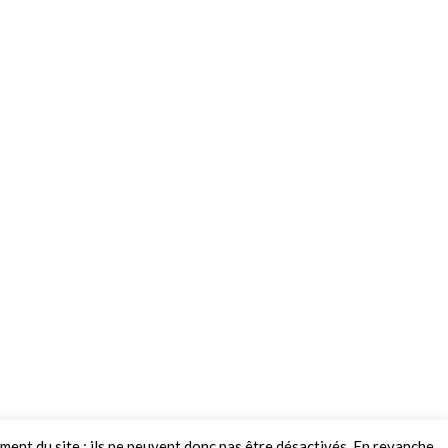
ement du site ; ils ne peuvent donc pas être désactivés. En revanche,