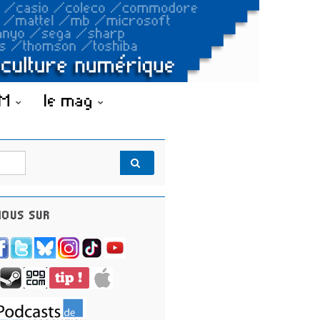
OM
le mag
OUS SUR