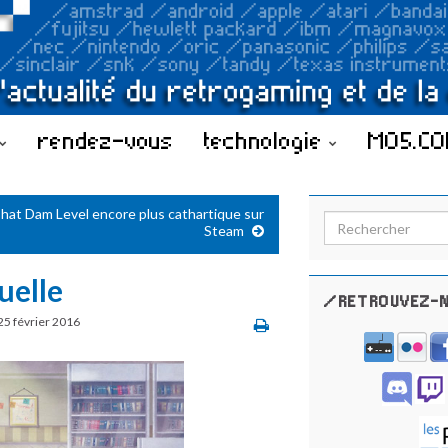
rendez-vous
technologie
MO5.C
hat Dam Level encore plus cathartique sur
Search for:
Steam
uelle
/RETROUVEZ-N
25 février 2016