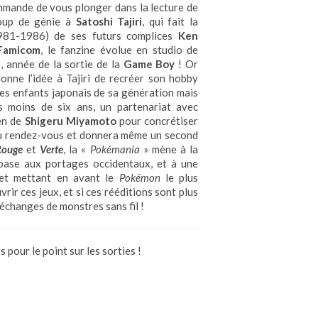
mmande de vous plonger dans la lecture de
coup de génie à
Satoshi Tajiri
, qui fait la
81-1986) de ses futurs complices
Ken
Famicom
, le fanzine évolue en studio de
 année de la sortie de la
Game Boy
! Or
donne l’idée à Tajiri de recréer son hobby
 les enfants japonais de sa génération mais
pas moins de six ans, un partenariat avec
ien de
Shigeru Miyamoto
pour concrétiser
a au rendez-vous et donnera même un second
Rouge
et
Verte
, la «
Pokémania
» mène à la
 base aux portages occidentaux, et à une
 et mettant en avant le
Pokémon
le plus
rir ces jeux, et si ces rééditions sont plus
 échanges de monstres sans fil !
pour le point sur les sorties !