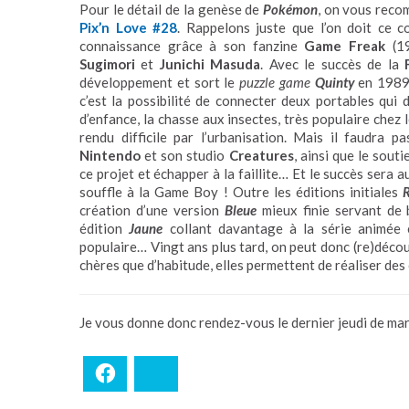
Pour le détail de la genèse de
Pokémon
, on vous reco
Pix’n Love #28
. Rappelons juste que l’on doit ce 
connaissance grâce à son fanzine
Game Freak
(19
Sugimori
et
Junichi Masuda
. Avec le succès de la
développement et sort le
puzzle game
Quinty
en 1989,
c’est la possibilité de connecter deux portables qui 
d’enfance, la chasse aux insectes, très populaire chez
rendu difficile par l’urbanisation. Mais il faudra 
Nintendo
et son studio
Creatures
, ainsi que le sout
ce projet et échapper à la faillite… Et le succès ser
souffle à la Game Boy ! Outre les éditions initiales
création d’une version
Bleue
mieux finie servant de
édition
Jaune
collant davantage à la série animée
populaire… Vingt ans plus tard, on peut donc (re)découv
chères que d’habitude, elles permettent de réaliser des
Je vous donne donc rendez-vous le dernier jeudi de mars 
Facebook
Bluesky