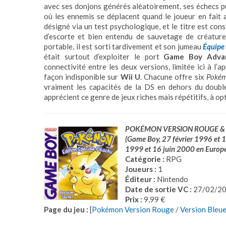
avec ses donjons générés aléatoirement, ses échecs p
où les ennemis se déplacent quand le joueur en fait a
désigné via un test psychologique, et le titre est cons
d’escorte et bien entendu de sauvetage de créature
portable, il est sorti tardivement et son jumeau
Équipe
était surtout d’exploiter le port
Game Boy Adva
connectivité entre les deux versions, limitée ici à l’
façon indisponible sur
Wii U
. Chacune offre six
Poké
vraiment les capacités de la DS en dehors du double
apprécient ce genre de jeux riches mais répétitifs, à op
POKÉMON VERSION ROUGE & 
(Game Boy, 27 février 1996 et 
1999 et 16 juin 2000 en Europ
Catégorie :
RPG
Joueurs :
1
Éditeur :
Nintendo
Date de sortie VC :
27/02/2
Prix :
9,99 €
Page du jeu :
[
Pokémon Version Rouge
/
Version Bleu