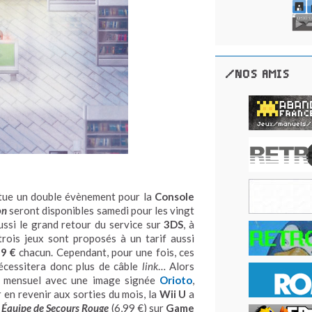
/NOS AMIS
itue un double évènement pour la
Console
on
seront disponibles samedi pour les vingt
ussi le grand retour du service sur
3DS
, à
trois jeux sont proposés à un tarif aussi
99 €
chacun. Cependant, pour une fois, ces
écessitera donc plus de câble
link
… Alors
lan mensuel avec une image signée
Orioto
,
 en revenir aux sorties du mois, la
Wii U
a
 Équipe de Secours Rouge
(6,99 €) sur
Game