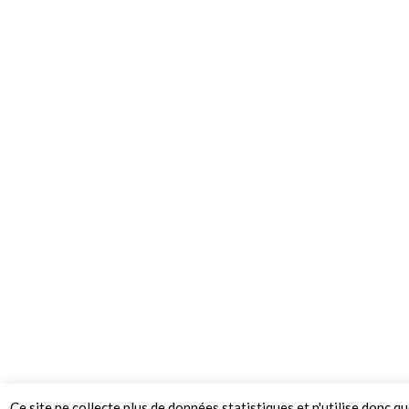
Ce site ne collecte plus de données statistiques et n'utilise donc q