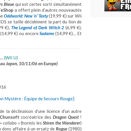
rs Bleue
qui est certes sorti simultanément
’
eShop
a offert plein d’autres nouveautés
me
Oddworld: New ‘n’ Tasty
(19,99 €) sur Wii
3DS se taille décidément la part du lion de
99 €),
The Legend of Dark Witch 2
(6,99 €),
(14,99 €) ou encore
Sadame
(14,99 €)… Et
E…
(WII U)
au Japon, 10/11/06 en Europe)
016
n Mystère : Équipe de Secours Rouge]
t de la déclinaison d’une licence d’un autre
Chunsoft
cocréatrice des
Dragon Quest
!
 «
collabo
» (hormis les
Shiren the Wanderer
)
 donc affaire à un ersatz de
Rogue
(1980)