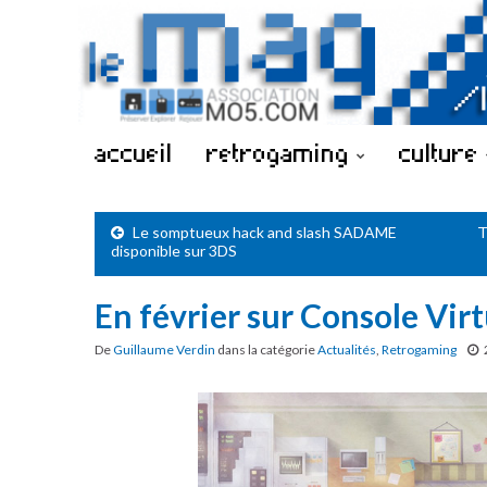
accueil
retrogaming
culture
Le somptueux hack and slash SADAME
T
disponible sur 3DS
En février sur Console Virt
De
Guillaume Verdin
dans la catégorie
Actualités
,
Retrogaming