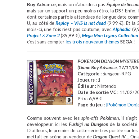
Boy Advance
, mais on n’abordera pas
Équipe de Secou
mais sur un support un peu moins rétro, la
DS
! Enfin, l
dont certaines parfois attendues de longue date com
U, au côté de
Replay – VHS is not dead
(9,99 €). Et la 
mois-ci, une fois n’est pas coutume, avec
Alphadia
(9,
Project × Zone 2
(39,99 €),
Mega Man Legacy Collection
c’est sans compter
les trois nouveaux thèmes
SEGA
!
POKÉMON DONJON MYSTER
(Game Boy Advance, 17/11/05 
Catégorie :
dungeon
-RPG
Joueurs :
1
Éditeur :
Nintendo
Date de sortie VC :
11/02/2
Prix :
6,99 €
Page du jeu :
[Pokémon Donjo
Comme souvent avec les
spin-offs
Pokémon
, il s’agi
développeur, ici les
Fushigi no Dungeon
de la société
D’ailleurs, le premier de cette série très portée sur les
mettait en scène un vendeur de
Dragon Quest IV
… On a