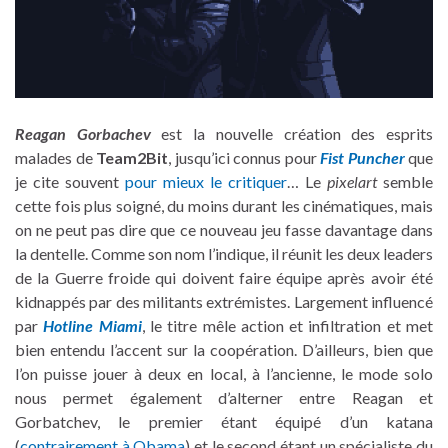
Reagan Gorbachev
est la nouvelle création des esprits
malades de
Team2Bit
, jusqu’ici connus pour
Fist Puncher
que
je cite souvent
pour mieux le critiquer
… Le
pixelart
semble
cette fois plus soigné, du moins durant les cinématiques, mais
on ne peut pas dire que ce nouveau jeu fasse davantage dans
la dentelle. Comme son nom l’indique, il réunit les deux leaders
de la Guerre froide qui doivent faire équipe après avoir été
kidnappés par des militants extrémistes. Largement influencé
par
Hotline Miami
, le titre mêle action et infiltration et met
bien entendu l’accent sur la coopération. D’ailleurs, bien que
l’on puisse jouer à deux en local, à l’ancienne, le mode solo
nous permet également d’alterner entre Reagan et
Gorbatchev, le premier étant équipé d’un katana
(
contrairement à Obama
) et le second étant un spécialiste du