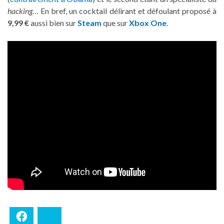
hacking
… En bref, un cocktail délirant et défoulant proposé à
9,99 €
aussi bien sur
Steam
que sur
Xbox One
.
Facebook
Bluesky