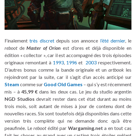
Finalement
très discret
depuis son annonce
l’été dernier
, le
reboot
de
Master of Orion
est d’ores et déjà disponible en
édition « collector », car il est accompagné des trois épisodes
originaux remontant à
1993
,
1996
et
2003
respectivement.
D’autres bonus comme la bande originale et un
artbook
les
rejoindront par la suite, car il s’agit d’un accès anticipé sur
Steam
comme sur
Good Old Games
– qui s’y est récemment
mis – à
45,99 €
dans les deux cas. Le jeu du studio argentin
NGD Studios
devrait rester dans cet état durant au moins
trois mois, soit autant de mises à jour de contenu dont de
nouvelles races. Six sont toutefois déjà disponibles dans cette
version très complète qui ne demande donc qu’à être
peaufinée. Le
reboot
édité par
Wargaming.net
a en tout cas
fait les choses au grand avec un casting trois étoiles mêlant