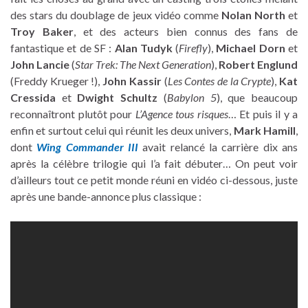
des stars du doublage de jeux vidéo comme
Nolan North
et
Troy Baker
, et des acteurs bien connus des fans de
fantastique et de SF :
Alan Tudyk
(
Firefly
),
Michael Dorn
et
John Lancie
(
Star Trek: The Next Generation
),
Robert Englund
(Freddy Krueger !),
John Kassir
(
Les Contes de la Crypte
),
Kat
Cressida
et
Dwight Schultz
(
Babylon 5
), que beaucoup
reconnaîtront plutôt pour
L’Agence tous risques
… Et puis il y a
enfin et surtout celui qui réunit les deux univers,
Mark Hamill
,
dont
Wing Commander III
avait relancé la carrière dix ans
après la célèbre trilogie qui l’a fait débuter… On peut voir
d’ailleurs tout ce petit monde réuni en vidéo ci-dessous, juste
après une bande-annonce plus classique :