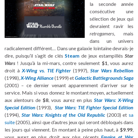
la seconde année
consécutive une
sélection de jeux qui
devraient ravir les
retrogamers
, mais
dans un univers
radicalement différent… Dans une galaxie lointaine devrais-je
dire, puisqu’il s’agit de clés
Steam
de jeux estampillés
Star
Wars
! Jusqu’à la mi-mars, contre seulement
$1
, vous aurez
droit à
X-Wing vs. TIE Fighter
(1997),
Star Wars Rebellion
(1998),
X-Wing Alliance
(1999) et
Galactic Battlegrounds Saga
(2001) – ce dernier venant apparemment d’arriver sur le
service. Mais si vous donnez le montant moyen, actuellement
aux alentours de
$8
, vous aurez en plus
Star Wars: X-Wing
Special Edition
(1993),
Star Wars: TIE Fighter Special Edition
(1994),
Star Wars: Knights of the Old Republic
(2003) et
sa
suite
(2005), ainsi que d’autres jeux qui seront débloqués dans
les jours qui viennent. En montant à peine plus haut, à
$9.99
,
vous aurez en plus droit aux plus récents
Empire at War