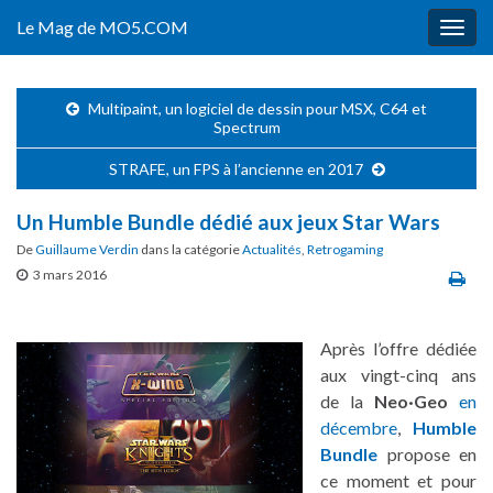
Le Mag de MO5.COM
Togg
navig
Multipaint, un logiciel de dessin pour MSX, C64 et
Spectrum
STRAFE, un FPS à l’ancienne en 2017
Un Humble Bundle dédié aux jeux Star Wars
De
Guillaume Verdin
dans la catégorie
Actualités
,
Retrogaming
3 mars 2016
Après l’offre dédiée
aux vingt-cinq ans
de la
Neo·Geo
en
décembre
,
Humble
Bundle
propose en
ce moment et pour