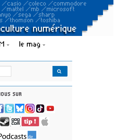
OM
le mag
OUS SUR