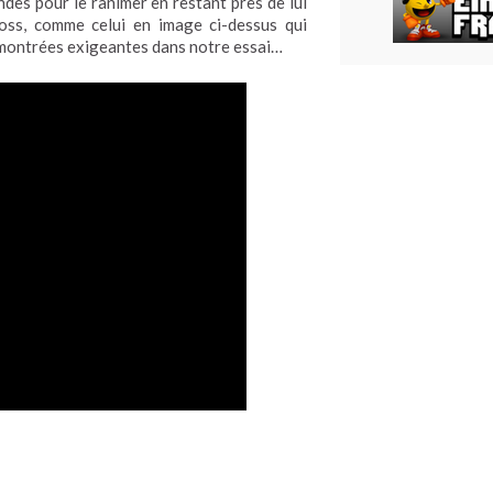
ndes pour le ranimer en restant près de lui
oss, comme celui en image ci-dessus qui
nt montrées exigeantes dans notre essai…