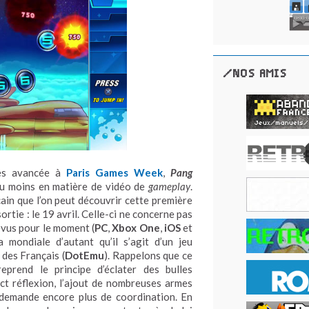
/NOS AMIS
très avancée à
Paris Games Week
,
Pang
du moins en matière de vidéo de
gameplay
.
ain que l’on peut découvrir cette première
tie : le 19 avril. Celle-ci ne concerne pas
évus pour le moment (
PC
,
Xbox One
,
iOS
et
 mondiale d’autant qu’il s’agit d’un jeu
r des Français (
DotEmu
). Rappelons que ce
eprend le principe d’éclater des bulles
ct réflexion, l’ajout de nombreuses armes
 demande encore plus de coordination. En