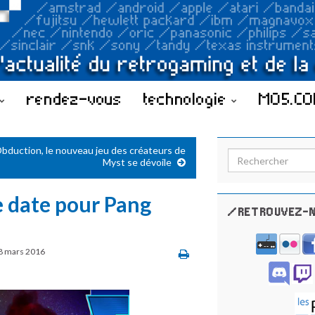
rendez-vous
technologie
MO5.C
bduction, le nouveau jeu des créateurs de
Search for:
Myst se dévoile
 date pour Pang
/RETROUVEZ-N
8 mars 2016