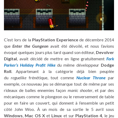
C’est lors de la
PlayStation Experience
de décembre 2014
que
Enter the Gungeon
avait été dévoilé, et nous l’avions
évoqué quelques jours plus tard quand son éditeur,
Devolver
Digital
, avait décidé de mettre en ligne gratuitement
Fork
Parker’s Holiday Profit Hike
du même développeur
Dodge
Roll
. Appartenant à la catégorie déjà bien peuplée
du
roguelike
frénétique, tout comme
Nuclear Throne
par
exemple, ce nouveau jeu se démarque tout de même par ses
rideaux de balles ennemies façon
manic shooter
, et par des
mécaniques comme le plongeon ou le renversement de table
pour en faire un couvert, qui donnent à l’ensemble un petit
côté John Woo. À un mois de sa sortie le 5 avril sous
Windows
,
Mac OS X
et
Linux
et sur
PlayStation 4
, le jeu