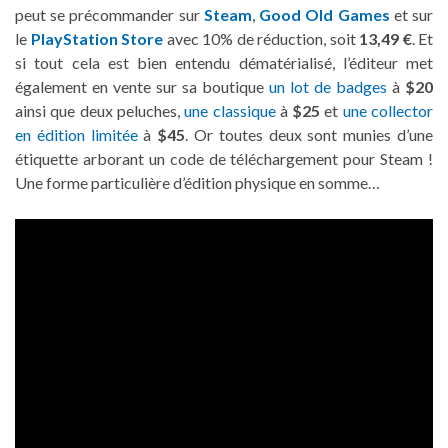
peut se précommander sur
Steam
,
Good Old Games
et sur
le
PlayStation Store
avec 10% de réduction, soit
13,49 €
. Et
si tout cela est bien entendu dématérialisé, l’éditeur met
également en vente sur sa boutique
un lot de badges
à
$20
ainsi que deux peluches,
une classique
à
$25
et
une collector
en édition limitée
à
$45
. Or toutes deux sont munies d’une
étiquette arborant un code de téléchargement pour Steam !
Une forme particulière d’édition physique en somme…