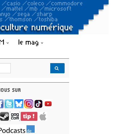
OM
le mag
OUS SUR