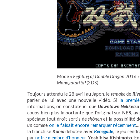
Mode «
Fighting of Double Dragon 2016
»
Monogatari SP
(3DS)
Toujours attendu le 28 avril au Japon, le
remake
de
Riv
parler de lui avec une nouvelle vidéo. Si
la premi
informations, on constate ici que
Downtown Nekketsu 
coups bien plus importante que l’original sur
NES
, av
spéciaux tout droit sortis de
shōnen
et la possibilité 
up
comme
on le faisait encore remarquer récemment
…
la franchise
Kunio
débutée avec
Renegade
, le jeu ren
par
notre membre d’honneur
Yoshihisa Kishimoto
. En