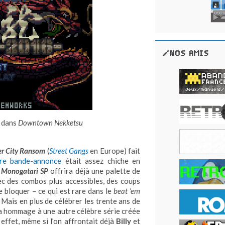
/NOS AMIS
 dans
Downtown Nekketsu
er City Ransom
(
Street Gangs
en Europe) fait
ère bande-annonce
était assez chiche en
Monogatari SP
offrira déjà une palette de
ec des combos plus accessibles, des coups
de bloquer – ce qui est rare dans le
beat ’em
 Mais en plus de célébrer les trente ans de
dra hommage à une autre célèbre série créée
 effet, même si l’on affrontait déjà
Billy
et