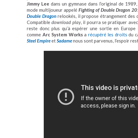
Jimmy Lee
dans un gymnase dans l’original de 1989,
mode multijoueur appelé
Fighting of Double Dragon 2
Double Dragon
relookés, il propose étrangement des 
Compatible
download play
, il pourra se pratiquer av
reste donc plus qu’à espérer une sortie en Europe 
comme
Arc System Works
a
récupéré les droits
du c
Steel Empire
et
Sadame
nous sont parvenus, l’espoir res