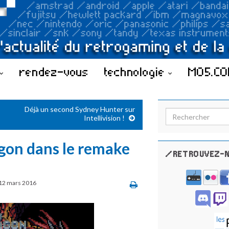
rendez-vous
technologie
MO5.C
Déjà un second Sydney Hunter sur
Search for:
Intellivision !
gon dans le remake
/RETROUVEZ-N
12 mars 2016