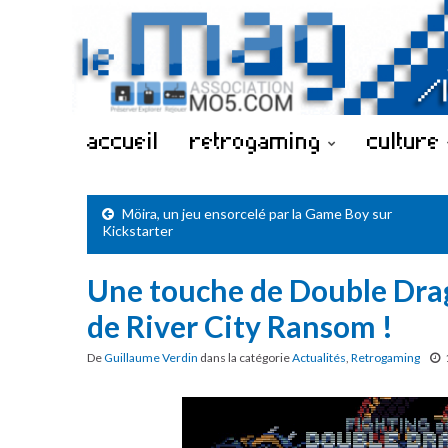
accueil
retrogaming
culture
Möira, un jeu ensorcelé par la Game Boy sur
Kickstarter
Une touche de Double Dra
de River City Ransom !
De
Guillaume Verdin
dans la catégorie
Actualités
,
Retrogaming