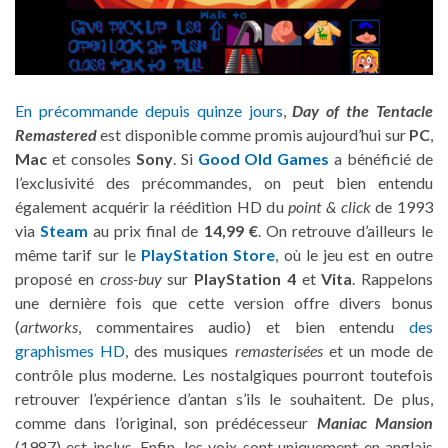
En précommande depuis quinze jours
,
Day of the Tentacle
Remastered
est disponible comme promis aujourd’hui sur
PC
,
Mac
et consoles
Sony
. Si
Good Old Games
a bénéficié de
l’exclusivité des précommandes, on peut bien entendu
également acquérir la réédition HD du
point & click
de 1993
via
Steam
au prix final de
14,99 €
. On retrouve d’ailleurs le
même tarif sur le
PlayStation Store
, où le jeu est en outre
proposé en
cross-buy
sur
PlayStation 4
et
Vita
. Rappelons
une dernière fois que cette version offre divers bonus
(
artworks
, commentaires audio) et bien entendu
des
graphismes HD
, des musiques
remasterisées
et un mode de
contrôle plus moderne. Les nostalgiques pourront toutefois
retrouver l’expérience d’antan s’ils le souhaitent. De plus,
comme dans l’original, son prédécesseur
Maniac Mansion
(1987) est inclus. Enfin, les voix sont uniquement en anglais