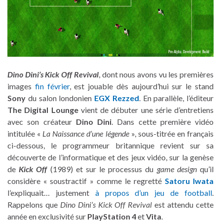
Dino Dini’s Kick Off Revival
, dont nous avons vu les premières
images
fin février
, est jouable dès aujourd’hui sur le stand
Sony
du salon londonien
EGX Rezzed
. En parallèle, l’éditeur
The Digital Lounge
vient de débuter une série d’entretiens
avec son créateur
Dino Dini
. Dans cette première vidéo
intitulée «
La Naissance d’une légende
», sous-titrée en français
ci-dessous, le programmeur britannique revient sur sa
découverte de l’informatique et des jeux vidéo, sur la genèse
de
Kick Off
(1989) et sur le processus du
game design
qu’il
considère « soustractif » comme le regretté
Satoru Iwata
l’expliquait… justement
à propos d’un jeu de football
.
Rappelons que
Dino Dini’s Kick Off Revival
est attendu cette
année en exclusivité sur
PlayStation 4
et
Vita
.