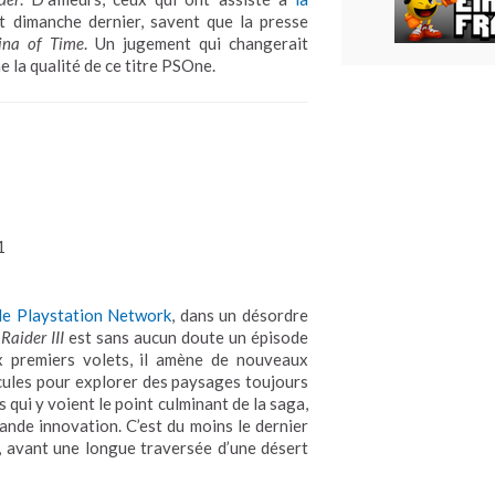
t dimanche dernier, savent que la presse
ina of Time
. Un jugement qui changerait
 la qualité de ce titre PSOne.
1
 le Playstation Network
, dans un désordre
Raider III
est sans aucun doute un épisode
x premiers volets, il amène de nouveaux
ules pour explorer des paysages toujours
ns qui y voient le point culminant de la saga,
ande innovation. C’est du moins le dernier
e, avant une longue traversée d’une désert