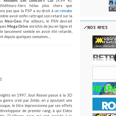
et
Resident Evil Director’s Cut
(9,99 €).
 d’éditeurs-tiers hélas plus chers que
ons pas que la PSP a eu droit à
un remake
mble avoir enfin rattrapé son retard sur la
eux
Neo·Geo
. Par ailleurs, le PSN devrait
iques
Mega Drive
enrichis de jeu en ligne et
/NOS AMIS
le lancement semble en avoir été retardé,
ient depuis quelques semaines…
1
 Knights en 1997,
Soul Reaver
passe à la 3D
du genre créé par
Zelda
, en y ajoutant une
’époque, le titre impressionne par ses effets
éveloppeur de premier rang, à qui Eidos
der
. D’ailleurs, ceux qui ont assisté à
la