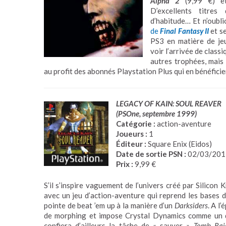
Alpha 2
(9,99 €) 
D’excellents titres
d’habitude… Et n’oubli
de
Final Fantasy II
et se
PS3 en matière de j
voir l’arrivée de class
autres trophées, mais 
au profit des abonnés Playstation Plus qui en bénéfic
LEGACY OF KAIN: SOUL REAVER
(PSOne, septembre 1999
)
Catégorie :
action-aventure
Joueurs :
1
Éditeur :
Square Enix (Eidos)
Date de sortie PSN :
02/03/201
Prix :
9,99 €
S’il s’inspire vaguement de l’univers créé par Silicon
avec un jeu d’action-aventure qui reprend les bases 
pointe de beat ’em up à la manière d’un
Darksiders
. A l
de morphing et impose Crystal Dynamics comme un d
confiera d’ailleurs la tâche de « sauver »
Tomb Rai