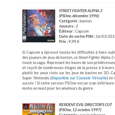
STREET FIGHTER ALPHA 2
(PSOne, décembre 1996
)
Catégorie :
baston
Joueurs :
2
Éditeur :
Capcom
Date de sortie PSN :
16/03/201
Prix :
9,99 €
Si Capcom a éprouvé toutes les difficultés à faire oubl
des joueurs de jeux de baston, ce
Street Fighter Alpha 2
toute la saga. Reprenant les bases de son prédécesseu
et reçoit de nombreuses éloges de la presse à travers
plutôt les yeux rivés sur les jeux de baston en 3D. C
Super Nintendo (
disponible sur Console Virtuelle
) en
succès ! Si cette version PSOne est un cran inférieure
moins un must pour les amateurs du genre.
RESIDENT EVIL DIRECTOR’S CUT
(PSOne, 12 octobre 1997
)
Catégorie :
survival horror