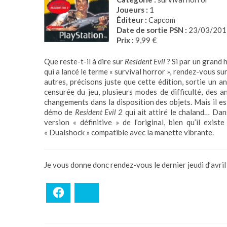
Joueurs :
1
Éditeur :
Capcom
Date de sortie PSN :
23/03/201
Prix :
9,99 €
Que reste-t-il à dire sur
Resident Evil
? Si par un grand 
qui a lancé le terme « survival horror », rendez-vous su
autres, précisons juste que cette édition, sortie un a
censurée du jeu, plusieurs modes de difficulté, des a
changements dans la disposition des objets. Mais il est
démo de
Resident Evil 2
qui ait attiré le chaland… Dans
version « définitive » de l’original, bien qu’il exis
« Dualshock » compatible avec la manette vibrante.
Je vous donne donc rendez-vous le dernier jeudi d’avril p
Facebook
Bluesky