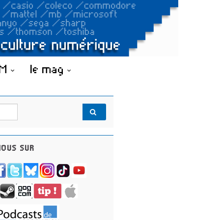
OM
le mag
OUS SUR