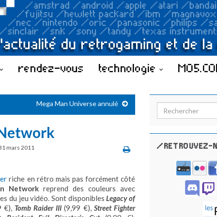
rendez-vous
technologie
MO5.C
Mega Man Universe annulé
Search for:
n Network
/RETROUVEZ-N
31 mars 2011
ier
riche en rétro mais pas forcément côté
ion Network
reprend des couleurs avec
es du jeu vidéo. Sont disponibles
Legacy of
9 €),
Tomb Raider III
(9,99 €),
Street Fighter