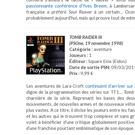
passionnante conférence d’Yves Breem
, à Lambersar
française a préféré
Soul Reaver
à un certain…
Ocar
probablement aujourd’hui, mais qui prouve tout de même
TOMB RAIDER III
(PSOne, 19 novembre 1998)
Catégor
ie :
aventure
Joueurs :
1
Éditeur :
Square Enix (Eidos)
Date de sortie PSN:
09/03/201
Prix :
9,99 €
Les aventures de Lara Croft
continuent d’arriver sur
digne de la programmation des séries sur TF1…
Tomb 
charnière de la série. Reprenant les bases des deu
mouvements, de nouvelles armes et de nouveaux véhic
plus vastes. A ce titre, il divise les joueurs entre les fa
et les autres qui le trouvent trop complexe et sans gr
volet à bénéficier d’une critique globalement positiv
d’une franchise pourtant emblématique de son époque.