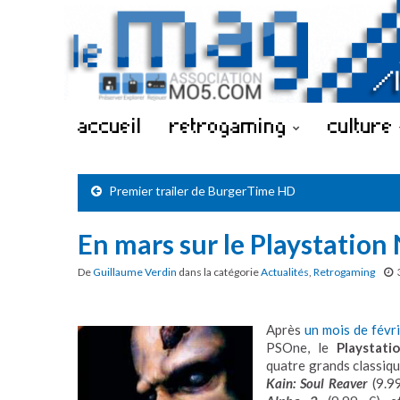
accueil
retrogaming
culture
Premier trailer de BurgerTime HD
En mars sur le Playstatio
De
Guillaume Verdin
dans la catégorie
Actualités
,
Retrogaming
Après
un mois de févr
PSOne, le
Playstat
quatre grands classiqu
Kain: Soul Reaver
(9.9