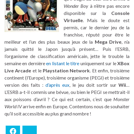
Wonder Boy
à n’être pas encore
disponible sur la
Console
Virtuelle
. Mais le doute est
permis, car le dernier jeu de la
franchise, réputé pour être le
meilleur et l’un des plus beaux jeux de la
Mega Drive
, n’a
jamais quitté le Japon jusqu’à présent… Puis l’ESRB,
l’organisme de classification américain, jette le trouble la
semaine en dernière
en listant le titre
uniquement sur le
XBox
Live Arcade
et le
Playstation Network
. Et enfin, troisième
continent (l’Europe), troisième organisme (PEGI) et troisième
version des faits :
d’après eux
, le jeu doit sortir sur
Wii
…
L’ESRB a-t-il commis une bévue, ou bien le PEGI se mettrait-il
aux poissons d’avril ? Ce qui est certain, c’est que
Monster
World IV
arrive enfin en Europe. Contentons nous de souhaiter
qu’il soit accessible au plus grand nombre !
Facebook
Bluesky