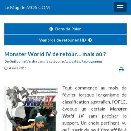
Le Mag de MO5.COM
Togg
navig
Dons de Psion
Warlords de retour en HD
Monster World IV de retour… mais où ?
De
Guillaume Verdin
dans la catégorie
Actualités
,
Retrogaming
4 avril 2011
Tout commence au mois de
février, lorsque l’organisme de
classification australien, l’OFLC,
évoque un certain
Monster
World IV
sans préciser le
support. Un choix pertinent, vu
qu’il s’agit du seul titre affilié à