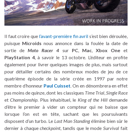
Il faut croire que
l’avant-première fin avril
s’est bien déroulée,
puisque
Microids
nous annonce dans la foulée la date de
sortie de
Moto Racer 4
sur
PC
,
Mac
,
Xbox One
et
PlayStation 4
, à savoir le 13 octobre. L’éditeur en profite
également pour livrer quelques images de plus, mais surtout
pour détailler certains des nombreux modes de jeu de ce
quatrième épisode de la série créée en 1997 par notre
membre d’honneur
Paul Cuisset
. On en dénombrera en effet
pas moins de quinze, dont les classiques
Time Trial
,
Single Race
et
Championship
. Plus inhabituel, le
King of the Hill
demande
d’être le premier à vider un compteur qui ne baisse que
lorsque l’on est en tête, sachant que les poursuivants
disposent d’un turbo. Le
Last Man Standing
élimine bien sûr le
dernier à chaque
checkpoint
, tandis que le mode
Survival
fait