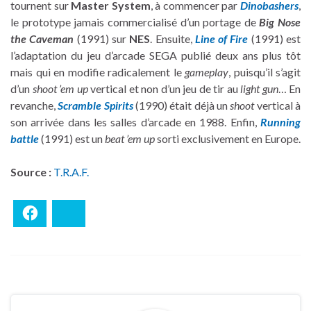
tournent sur
Master System
, à commencer par
Dinobashers
,
le prototype jamais commercialisé d’un portage de
Big Nose
the Caveman
(1991) sur
NES
. Ensuite,
Line of Fire
(1991) est
l’adaptation du jeu d’arcade SEGA publié deux ans plus tôt
mais qui en modifie radicalement le
gameplay
, puisqu’il s’agit
d’un
shoot ’em up
vertical et non d’un jeu de tir au
light gun
… En
revanche,
Scramble Spirits
(1990) était déjà un
shoot
vertical à
son arrivée dans les salles d’arcade en 1988. Enfin,
Running
battle
(1991) est un
beat ’em up
sorti exclusivement en Europe.
Source :
T.R.A.F.
Facebook
Bluesky