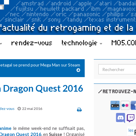
rendez-vous
technologie
MO5.C
etagal se prend pour Mega Man sur Steam
Search for:
 Dragon Quest 2016
/RETROUVEZ-N
dez-vous
22 mai 2016
anime
le même week-end ne suffisait pas,
Dragon Quest 2016
, en
Suisse
! Organisé