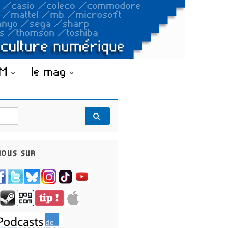
OM
le mag
OUS SUR