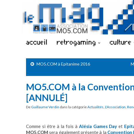
accueil
retrogaming
culture
MO5.COM à Epitanime 2016
M
MO5.COM à la Convention
[ANNULÉ]
De
Guillaume Verdin
dans la catégorie
Actualités
,
L'Association
,
Ren
Comme si être à la fois à
Alésia Games Day
et
Epit
MO5.COM
sera également présente à la
Convention 