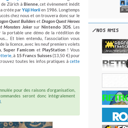
e de Zürich à
Bienne
, cet évènement inédit
ga créée par
Y
ū
ji Horii
en 1986. Longtemps
succès chez nous et on trouvera donc sur le
agon Quest Builders
et
Dragon Quest Heroes
t Monsters Joker
sur
Nintendo 3DS
. Les
/NOS AMIS
 la portable une démo de la réédition de
s… Et bien entendu, l’association vous
e la licence, avec les neuf premiers volets
m
,
Super Famicom
et
PlayStation
! Vous
etterie
, à
15 Francs Suisses
(13,50 €) pour
trouvez toutes les infos pratiques à
cette
annulée pour des raisons d’organisation,
récommandes seront donc intégralement
l
.