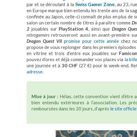
par et se déroulant à la
Swiss Gamer Zone
, au 23, ru
en Europe marque bien entendu les trente ans de la sa
confinée au Japon, celle-ci connaît de plus en plus de 
salon un certain nombre de titres à paraître comme
Dr
2
jouables sur
PlayStation 4
, ainsi que
Dragon Ques
retrogamers
retrouveront aussi en avant-première sur
Dragon Quest VII
promise pour cette année
chez nou
propose de vous replonger dans les premiers épisodes d
en vitrine et trois d’entre eux jouables sur
Famico
pouvez d’ores et déjà commander vos places via
la bill
une journée et à
30 CHF
(27 €) pour le week-end. Re
adresse
.
Mise à jour :
Hélas, cette convention vient d’être 
bien entendu extérieures à l’association. Les p
remboursées dans les 20 jours, d’après
le site officie