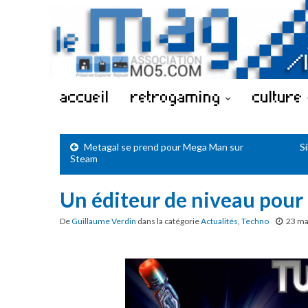
accueil
retrogaming
culture
Metagal se prend pour Mega Man sur
S
Steam
Un éditeur de niveau pour T
De
Guillaume Verdin
dans la catégorie
Actualités
,
Techno
23 ma