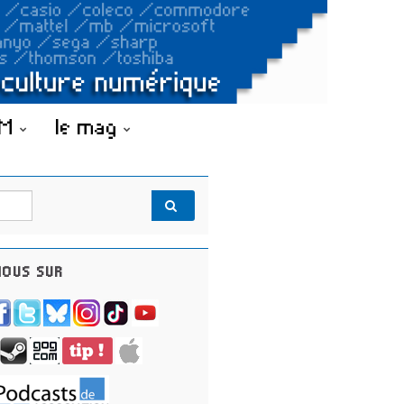
OM
le mag
OUS SUR