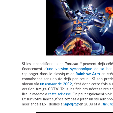
Si les inconditionnels de
Turrican II
peuvent déjà célé
financement d’
une version symphonique de sa band
replonger dans le classique de
Rainbow Arts
en créa
connaissent sans doute déjà par cœur… Si son prédéc
niveau via
un
remake
de 2002
, c’est donc cette fois 
version
Amiga CDTV
. Tous les fichiers nécessaires 
lire le
readme
à
cette adresse
. On peut également voir
Et sur votre lancée, n’hésitez pas à jeter un œil aux p
néerlandais
Exl
, dédiés à
Superfrog
en 2008 et à
The Ch