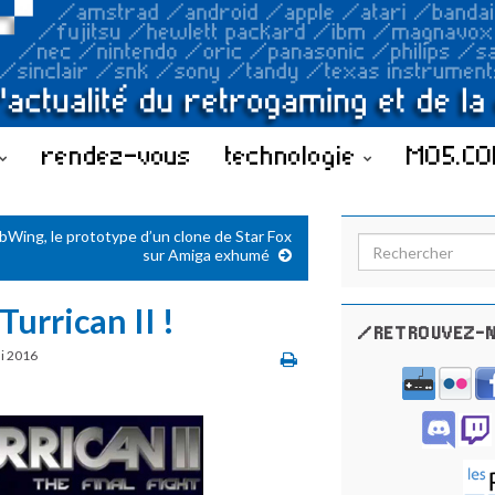
rendez-vous
technologie
MO5.C
ibWing, le prototype d’un clone de Star Fox
Search for:
sur Amiga exhumé
urrican II !
/RETROUVEZ-N
i 2016