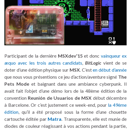
Participant de la dernière
MSXdev’15
et donc
vainqueur ex
æquo avec les trois autres candidats
,
BitLogic
vient de se
doter d’une édition physique sur
MSX
. C’est
en début d’année
que nous vous présentions ce jeu d’action/aventure signé
The
Pets Mode
et baignant dans une ambiance cyberpunk. Il
avait fait l’objet d’une démo lors de la 48ème édition de la
convention
Reunión de Usuarios de MSX
début décembre
à Barcelone. Or c’est justement ce week-end, pour
la 49ème
édition
, qu’il a été proposé sous la forme d’une chouette
cartouche éditée par
Matra
. Transparente, elle est munie de
diodes de couleur réagissant à vos actions pendant la partie,