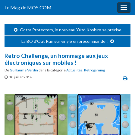
Le Mag de MO5.COM
Togg
navig
Gotta Protectors, le nouveau Yūzō Koshiro se précise
La BO d’Out Run sur vinyle en précommande !
Retro Challenge, un hommage aux jeux
électroniques sur mobiles !
De
Guillaume Verdin
dans la catégorie
Actualités
,
Retrogaming
10 juillet 2016