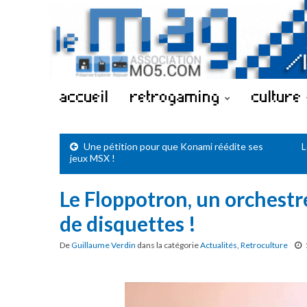
accueil
retrogaming
culture
Une pétition pour que Konami réédite ses
L
jeux MSX !
Le Floppotron, un orchestre
de disquettes !
De
Guillaume Verdin
dans la catégorie
Actualités
,
Retroculture