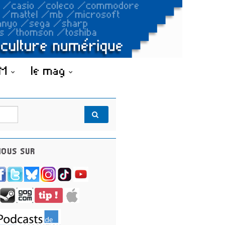
OM
le mag
OUS SUR