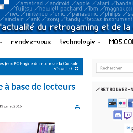
rendez-vous
technologie
MO5.C
es jeux PC Engine de retour sur la Console
Search for:
Virtuelle ?
 à base de lecteurs
/RETROUVEZ-N
13 juillet 2016