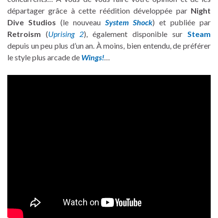
départager grâce à cette réédition développée par
Night
Dive Studios
(le nouveau
System Shock
) et publiée par
Retroism
(
Uprising 2
), également disponible sur
Steam
depuis un peu plus d’un an. À moins, bien entendu, de préférer
le style plus arcade de
Wings!
…