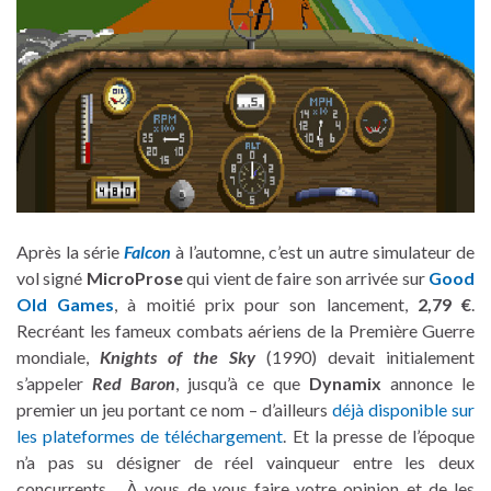
Après la série
Falcon
à l’automne, c’est un autre simulateur de
vol signé
MicroProse
qui vient de faire son arrivée sur
Good
Old Games
, à moitié prix pour son lancement,
2,79 €
.
Recréant les fameux combats aériens de la Première Guerre
mondiale,
Knights of the Sky
(1990) devait initialement
s’appeler
Red Baron
, jusqu’à ce que
Dynamix
annonce le
premier un jeu portant ce nom – d’ailleurs
déjà disponible sur
les plateformes de téléchargement
. Et la presse de l’époque
n’a pas su désigner de réel vainqueur entre les deux
concurrents… À vous de vous faire votre opinion et de les