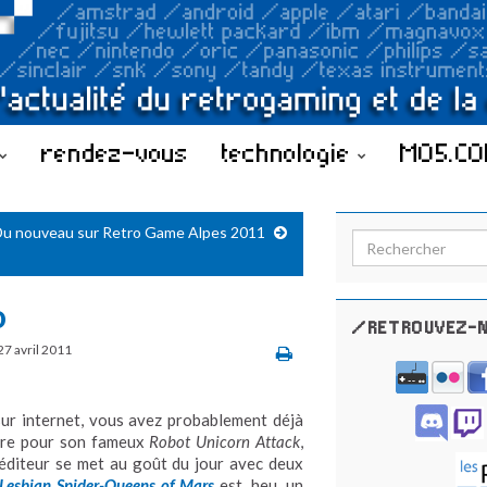
rendez-vous
technologie
MO5.C
u nouveau sur Retro Game Alpes 2011
Search for:
o
/RETROUVEZ-N
27 avril 2011
sur internet, vous avez probablement déjà
èbre pour son fameux
Robot Unicorn Attack
,
’éditeur se met au goût du jour avec deux
Lesbian Spider-Queens of Mars
est, heu, un