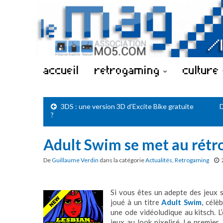
accueil
retrogaming
culture
3DS : une version 3D d’Excite Bike gratuite
D
?
Adult Swim se met au rétr
De
Guillaume Verdin
dans la catégorie
Actualités
,
Retrogaming
Si vous êtes un adepte des jeux 
joué à un titre
Adult Swim
, cél
une ode vidéoludique au kitsch. L
jeux au look pixelisé. Le premier,