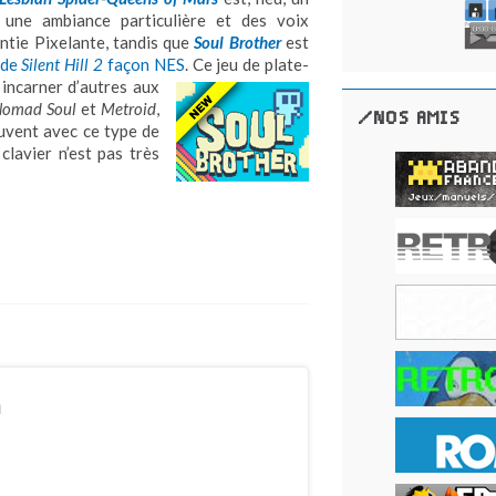
 une ambiance particulière et des voix
untie Pixelante, tandis que
Soul Brother
est
 de
Silent Hill 2
façon NES
.
Ce jeu de plate-
incarner d’autres aux
omad Soul
et
Metroid
,
/NOS AMIS
ouvent avec ce type de
clavier n’est pas très
n