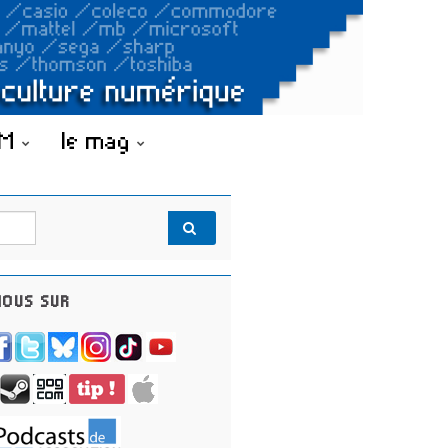
OM
le mag
OUS SUR