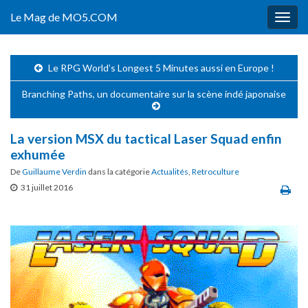
Le Mag de MO5.COM
Togg
navig
Le RPG World’s Longest 5 Minutes aussi en Europe !
Branching Paths, un documentaire sur la scène indé japonaise
La version MSX du tactical Laser Squad enfin
exhumée
De
Guillaume Verdin
dans la catégorie
Actualités
,
Retroculture
31 juillet 2016