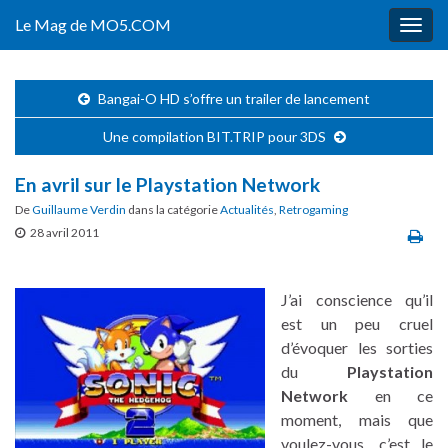
Le Mag de MO5.COM
Togg
navig
Bangai-O HD s’offre un trailer de lancement
Une compilation BIT.TRIP pour 3DS
En avril sur le Playstation Network
De
Guillaume Verdin
dans la catégorie
Actualités
,
Retrogaming
28 avril 2011
J’ai conscience qu’il
est un peu cruel
d’évoquer les sorties
du
Playstation
Network
en ce
moment, mais que
voulez-vous, c’est le