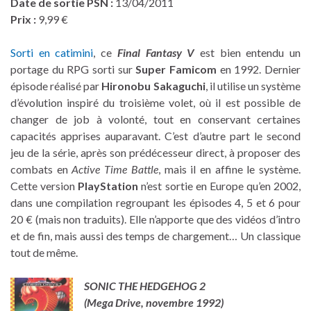
Date de sortie PSN :
13/04/2011
Prix :
9,99 €
Sorti en catimini
, ce
Final Fantasy V
est bien entendu un
portage du RPG sorti sur
Super Famicom
en 1992. Dernier
épisode réalisé par
Hironobu Sakaguchi
, il utilise un système
d’évolution inspiré du troisième volet, où il est possible de
changer de job à volonté, tout en conservant certaines
capacités apprises auparavant. C’est d’autre part le second
jeu de la série, après son prédécesseur direct, à proposer des
combats en
Active Time Battle
, mais il en affine le système.
Cette version
PlayStation
n’est sortie en Europe qu’en 2002,
dans une compilation regroupant les épisodes 4, 5 et 6 pour
20 € (mais non traduits). Elle n’apporte que des vidéos d’intro
et de fin, mais aussi des temps de chargement… Un classique
tout de même.
SONIC THE HEDGEHOG 2
(Mega Drive, novembre 1992
)