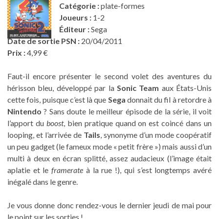
Catégorie :
plate-formes
Joueurs :
1-2
Éditeur :
Sega
Date de sortie PSN :
20/04/2011
Prix :
4,99 €
Faut-il encore présenter le second volet des aventures du
hérisson bleu, développé par la
Sonic Team
aux États-Unis
cette fois, puisque c’est là que
Sega
donnait du fil à retordre à
Nintendo
? Sans doute le meilleur épisode de la série, il voit
l’apport du
boost
, bien pratique quand on est coincé dans un
looping, et l’arrivée de
Tails
, synonyme d’un mode coopératif
un peu gadget (le fameux mode « petit frère ») mais aussi d’un
multi à deux en écran splitté, assez audacieux (l’image était
aplatie et le
framerate
à la rue !), qui s’est longtemps avéré
inégalé dans le genre.
Je vous donne donc rendez-vous le dernier jeudi de mai pour
le point sur les sorties !