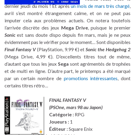
dernier jeudi du mois ! Et après
un mois de mars très chargé
,
avril s’est montré étrangement calme, et on ne peut pas
imputer cela aux problèmes actuels. On notera toutefois
l’arrivée discrète des jeux
Mega Drive
, puisque le premier
Sonic
est sans doute dispo depuis fin mars, mais je ne peux
évidemment pas le vérifier pour le moment… Sont disponibles
Final Fantasy V
(PlayStation, 9.99 €) et
Sonic the Hedgehog 2
(Mega Drive, 4,99 €). D’excellents titres tout de même,
d’autant que tous les jeux
Sega
sont agrémentés de trophées
et de multi en ligne. D’autre part, le printemps a été marqué
par un certain nombre de
promotions intéressantes
, dont
certains titres rétro…
FINAL FANTASY V
(PSOne, mars 98 au Japon)
Catégorie :
RPG
Joueurs :
1
Éditeur :
Square Enix