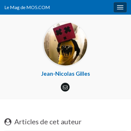
Le Mag de MO5.COM
Togg
navig
Jean-Nicolas Gilles
Articles de cet auteur