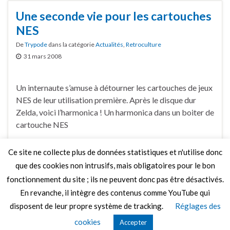
Une seconde vie pour les cartouches
NES
De
Trypode
dans la catégorie
Actualités
,
Retroculture
31 mars 2008
Un internaute s’amuse à détourner les cartouches de jeux
NES de leur utilisation première. Après le disque dur
Zelda, voici l’harmonica ! Un harmonica dans un boiter de
cartouche NES
Ce site ne collecte plus de données statistiques et n'utilise donc
Faire un commentaire
que des cookies non intrusifs, mais obligatoires pour le bon
fonctionnement du site ; ils ne peuvent donc pas être désactivés.
En revanche, il intègre des contenus comme YouTube qui
disposent de leur propre système de tracking.
Réglages des
© 2026 Le Mag de MO5.COM.
cookies
Accepter
Construit avec
par
Thèmes Graphene
.