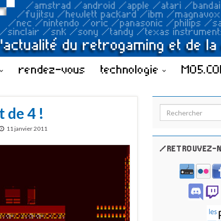
rendez-vous
technologie
MO5.C
 de 4 !
Search for:
11 janvier 2011
/RETROUVEZ-N