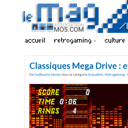
accueil
retrogaming
culture
Classiques Mega Drive : et
De
Guillaume Verdin
dans la catégorie
Actualités
,
Retrogaming