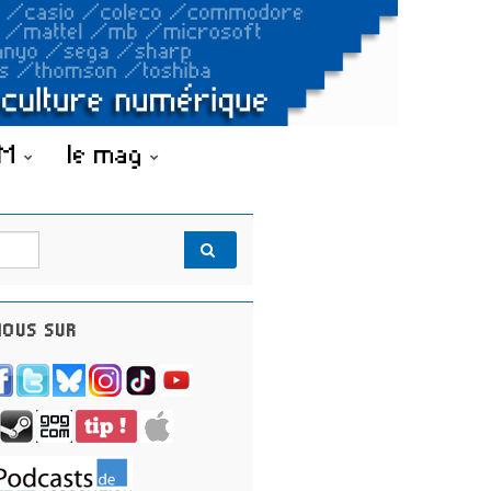
OM
le mag
OUS SUR