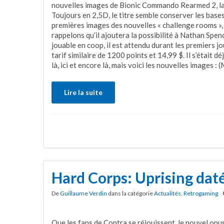
nouvelles images de Bionic Commando Rearmed 2, la 
Toujours en 2,5D, le titre semble conserver les base
premières images des nouvelles « challenge rooms »,
rappelons qu’il ajoutera la possibilité à Nathan Spenc
jouable en coop, il est attendu durant les premiers jo
tarif similaire de 1200 points et 14,99 $. Il s’était d
là, ici et encore là, mais voici les nouvelles images : 
Lire la suite
Hard Corps: Uprising daté
De
Guillaume Verdin
dans la catégorie
Actualités
,
Retrogaming
Que les fans de Contra se réjouissent, le nouvel op