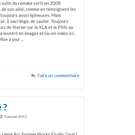
suite du remake sorti en 2008.
s de son aîné, comme en témoignent les
 toujours aussi épineuses. Mais
er, ô sacrilège, de sauter. Toujours
urs de février sur le XLA et le PSN, au
éjà montré en images et/ou en vidéo ici,
(Mise à jour …
Faire un commentaire
 ?
7 janvier 2011
us signé Arc System Works (Guilty Gear)