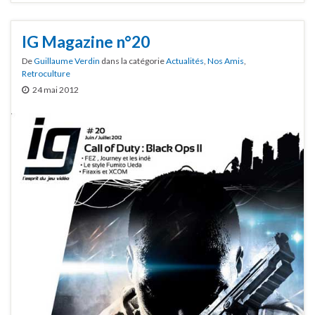
IG Magazine n°20
De
Guillaume Verdin
dans la catégorie
Actualités
,
Nos Amis
,
Retroculture
24 mai 2012