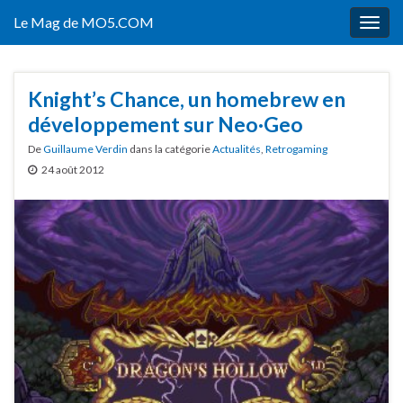
Le Mag de MO5.COM
Togg
navig
Knight’s Chance, un homebrew en
développement sur Neo·Geo
De
Guillaume Verdin
dans la catégorie
Actualités
,
Retrogaming
24 août 2012