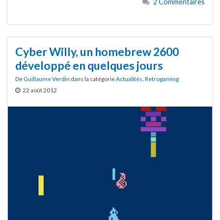
2 Commentaires
Cyber Willy, un homebrew 2600
développé en quelques jours
De
Guillaume Verdin
dans la catégorie
Actualités
,
Retrogaming
22 août 2012