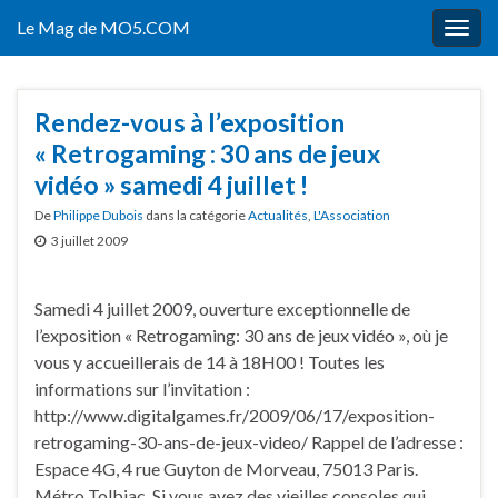
Le Mag de MO5.COM
Togg
navig
Rendez-vous à l’exposition
« Retrogaming : 30 ans de jeux
vidéo » samedi 4 juillet !
De
Philippe Dubois
dans la catégorie
Actualités
,
L'Association
3 juillet 2009
Samedi 4 juillet 2009, ouverture exceptionnelle de
l’exposition « Retrogaming: 30 ans de jeux vidéo », où je
vous y accueillerais de 14 à 18H00 ! Toutes les
informations sur l’invitation :
http://www.digitalgames.fr/2009/06/17/exposition-
retrogaming-30-ans-de-jeux-video/ Rappel de l’adresse :
Espace 4G, 4 rue Guyton de Morveau, 75013 Paris.
Métro Tolbiac. Si vous avez des vieilles consoles qui