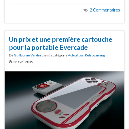
2 Commentaires
Un prix et une première cartouche
pour la portable Evercade
De
Guillaume Verdin
dans la catégorie
Actualités
,
Retrogaming
28 avril 2019