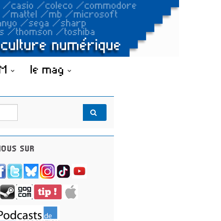
OM
le mag
OUS SUR