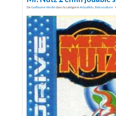
De
Guillaume Verdin
dans la catégorie
Actualités
,
Retroculture