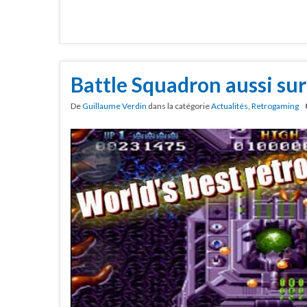
Battle Squadron aussi su
De
Guillaume Verdin
dans la catégorie
Actualités
,
Retrogaming