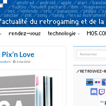
rendez-vous
technologie
MO5.C
 Pix’n Love
Search for:
oculture
2 mai 2012
/RETROUVEZ-N