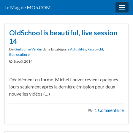
Le Mag de MO5.COM
Togg
navig
OldSchool is beautiful, live session
14
De
Guillaume Verdin
dans la catégorie
Actualités
,
Rétroactif
,
Retroculture
8 août 2014
Décidément en forme, Michel Louvet revient quelques
jours seulement après la dernière émission pour deux
nouvelles vidéos (…)
1 Commentaire