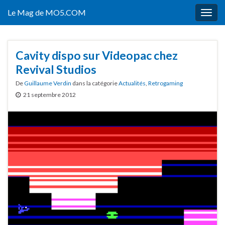
Le Mag de MO5.COM
Togg
navig
Cavity dispo sur Videopac chez
Revival Studios
De
Guillaume Verdin
dans la catégorie
Actualités
,
Retrogaming
21 septembre 2012