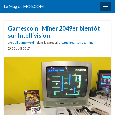
Le Mag de MO5.COM
Togg
navig
Gamescom : Miner 2049er bientôt
sur Intellivision
De
Guillaume Verdin
dans la catégorie
Actualités
,
Retrogaming
25 août 2017