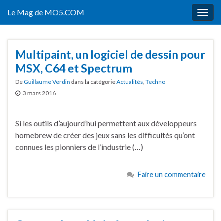
Le Mag de MO5.COM
Togg
navig
Multipaint, un logiciel de dessin pour
MSX, C64 et Spectrum
De
Guillaume Verdin
dans la catégorie
Actualités
,
Techno
3 mars 2016
Si les outils d’aujourd’hui permettent aux développeurs
homebrew de créer des jeux sans les difficultés qu’ont
connues les pionniers de l’industrie (…)
Faire un commentaire