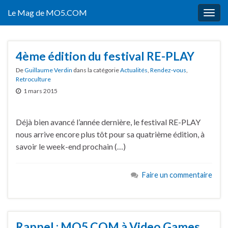
Le Mag de MO5.COM
Togg
navig
4ème édition du festival RE-PLAY
De
Guillaume Verdin
dans la catégorie
Actualités
,
Rendez-vous
,
Retroculture
1 mars 2015
Déjà bien avancé l’année dernière, le festival RE-PLAY
nous arrive encore plus tôt pour sa quatrième édition, à
savoir le week-end prochain (…)
Faire un commentaire
Rappel : MO5.COM à Video Games