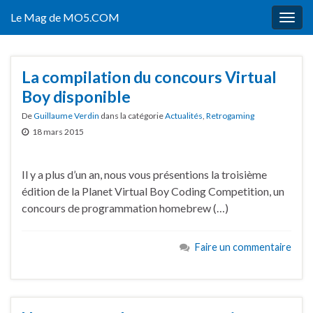
Le Mag de MO5.COM
Togg
navig
La compilation du concours Virtual
Boy disponible
De
Guillaume Verdin
dans la catégorie
Actualités
,
Retrogaming
18 mars 2015
Il y a plus d’un an, nous vous présentions la troisième
édition de la Planet Virtual Boy Coding Competition, un
concours de programmation homebrew (…)
Faire un commentaire