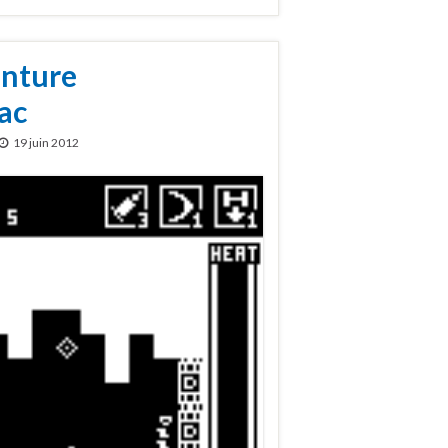
enture
ac
19 juin 2012