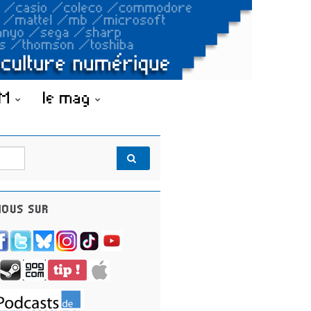
OM
le mag
OUS SUR