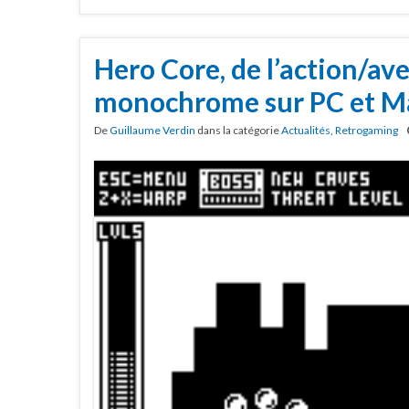
Hero Core, de l’action/av
monochrome sur PC et M
De
Guillaume Verdin
dans la catégorie
Actualités
,
Retrogaming