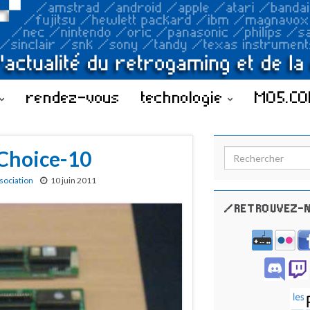
rendez-vous
technologie
MO5.C
Choice-10
Search for:
ssociation
10 juin 2011
/RETROUVEZ-N