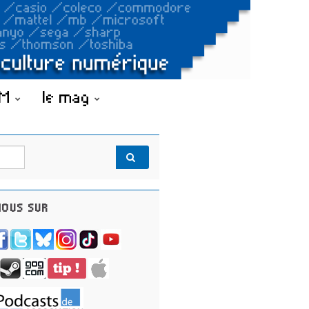
OM
le mag
OUS SUR