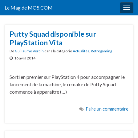
Le Mag de MO5.COM
Togg
navig
Putty Squad disponible sur
PlayStation Vita
De
Guillaume Verdin
dans la catégorie
Actualités
,
Retrogaming
16 avril 2014
Sorti en premier sur PlayStation 4 pour accompagner le
lancement de la machine, le remake de Putty Squad
commence à apparaître (…)
Faire un commentaire