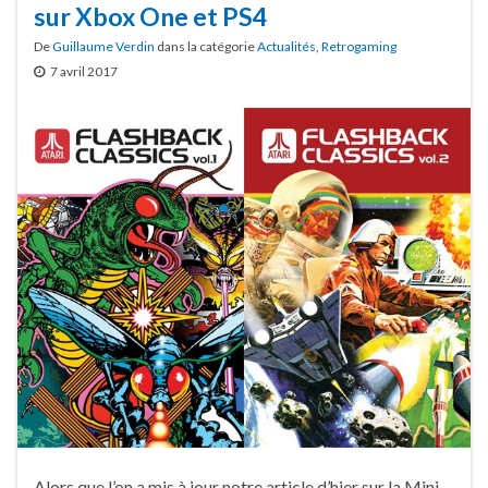
sur Xbox One et PS4
De
Guillaume Verdin
dans la catégorie
Actualités
,
Retrogaming
7 avril 2017
Alors que l’on a mis à jour notre article d’hier sur la Mini