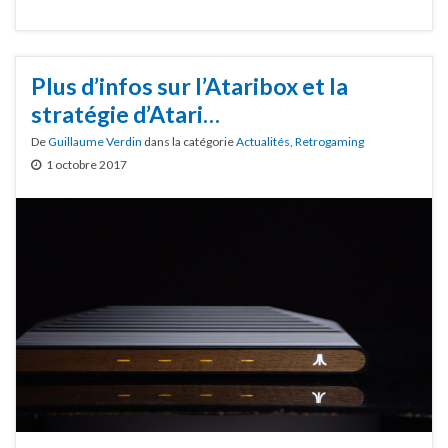
Plus d’infos sur l’Ataribox et la
stratégie d’Atari…
De
Guillaume Verdin
dans la catégorie
Actualités
,
Retrogaming
1 octobre 2017