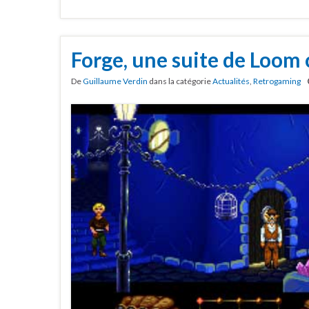
Forge, une suite de Loom 
De
Guillaume Verdin
dans la catégorie
Actualités
,
Retrogaming