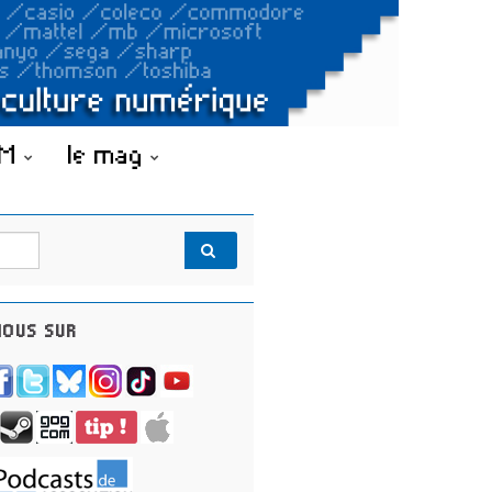
OM
le mag
OUS SUR