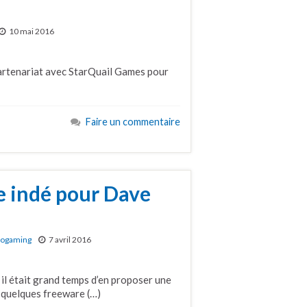
10 mai 2016
 partenariat avec StarQuail Games pour
Faire un commentaire
e indé pour Dave
rogaming
7 avril 2016
 il était grand temps d’en proposer une
 quelques freeware (…)