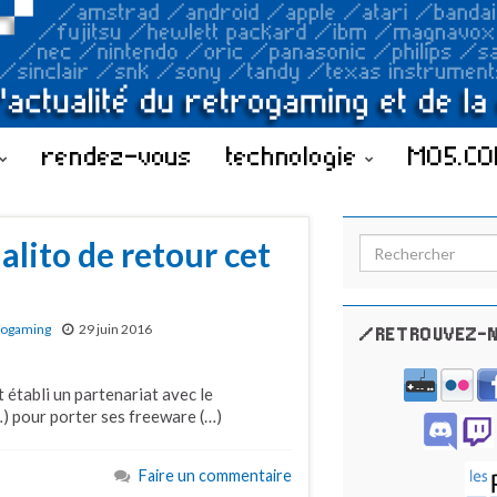
rendez-vous
technologie
MO5.C
alito de retour cet
Search for:
rogaming
29 juin 2016
/RETROUVEZ-N
t établi un partenariat avec le
) pour porter ses freeware (…)
Faire un commentaire