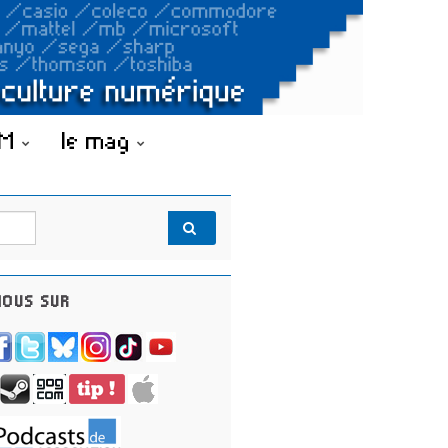
OM
le mag
OUS SUR