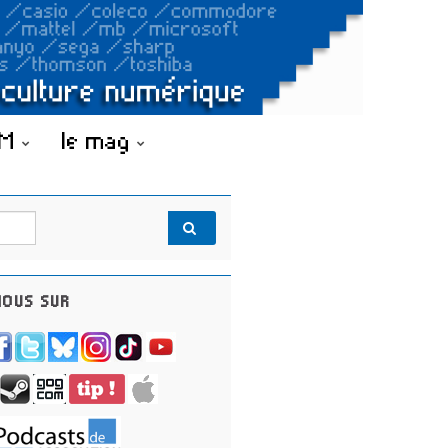
OM
le mag
OUS SUR