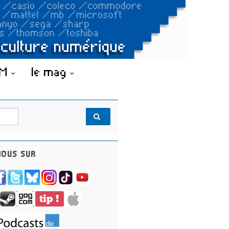
OM
le mag
OUS SUR