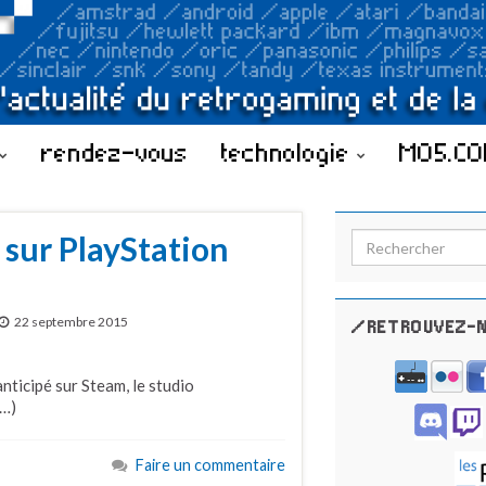
rendez-vous
technologie
MO5.C
 sur PlayStation
Search for:
22 septembre 2015
/RETROUVEZ-N
nticipé sur Steam, le studio
(…)
Faire un commentaire