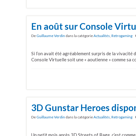
En août sur Console Virtu
De
Guillaume Verdin
dans la catégorie
Actualités
,
Retrogaming
Si l’on avait été agréablement surpris de la vivacité du
Console Virtuelle soit une « aoutienne » comme sa 
3D Gunstar Heroes dispon
De
Guillaume Verdin
dans la catégorie
Actualités
,
Retrogaming
Un petit mois après 3D Streets of Rage, c’est comme