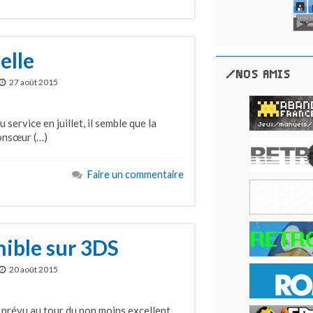
elle
/NOS AMIS
27 août 2015
 service en juillet, il semble que la
consœur (…)
Faire un commentaire
ible sur 3DS
20 août 2015
 prévu au tour du non moins excellent