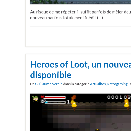
Au risque de me répéter, il suffit parfois de mêler d
nouveau parfois totalement inédit (…)
Heroes of Loot, un nouvea
disponible
De
Guillaume Verdin
dans la catégorie
Actualités
,
Retrogaming